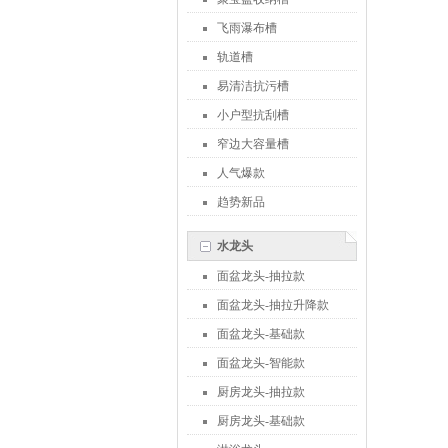
飞雨瀑布槽
轨道槽
易清洁抗污槽
小户型抗刮槽
窄边大容量槽
人气爆款
趋势新品
水龙头
面盆龙头-抽拉款
面盆龙头-抽拉升降款
面盆龙头-基础款
面盆龙头-智能款
厨房龙头-抽拉款
厨房龙头-基础款