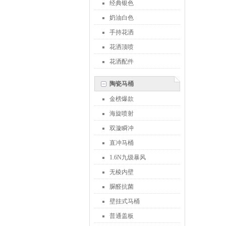
经典银色
奶油白色
手持花洒
花洒顶喷
花洒配件
陶瓷马桶
金榜爆款
海旋喷射
双漩瞬冲
直冲马桶
1.6N九级暴风
无棱内壁
脲醛抗菌
壁挂式马桶
普通盖板