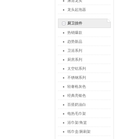
淋浴龙头
龙头起泡器
厨卫挂件
热销爆款
趋势新品
卫浴系列
厨房系列
太空铝系列
不锈钢系列
轻奢枪灰色
经典亮银色
百搭奶油白
电热毛巾架
浴巾架/角篮
纸巾盒/厕刷架