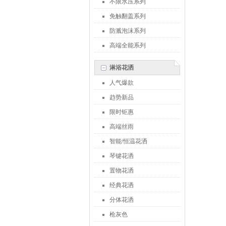
不限水压系列
免触翻盖系列
防溅泡沫系列
高端全能系列
淋浴花洒
人气爆款
趋势新品
限时钜惠
高端丝雨
智能/恒温花洒
琴键花洒
置物花洒
经典花洒
分体花洒
枪灰色