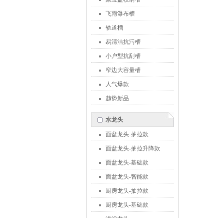
飞雨瀑布槽
轨道槽
易清洁抗污槽
小户型抗刮槽
窄边大容量槽
人气爆款
趋势新品
水龙头
面盆龙头-抽拉款
面盆龙头-抽拉升降款
面盆龙头-基础款
面盆龙头-智能款
厨房龙头-抽拉款
厨房龙头-基础款