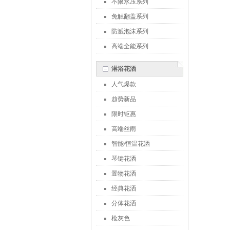
不限水压系列
免触翻盖系列
防溅泡沫系列
高端全能系列
淋浴花洒
人气爆款
趋势新品
限时钜惠
高端丝雨
智能/恒温花洒
琴键花洒
置物花洒
经典花洒
分体花洒
枪灰色