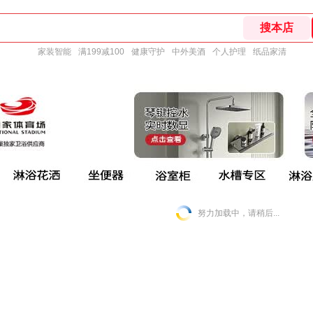
家装智能
满199减100
健康守护
中外美酒
个人护理
纸品家清
努力加载中，请稍后...