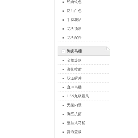
经典银色
奶油白色
手持花洒
花洒顶喷
花洒配件
陶瓷马桶
金榜爆款
海旋喷射
双漩瞬冲
直冲马桶
1.6N九级暴风
无棱内壁
脲醛抗菌
壁挂式马桶
普通盖板