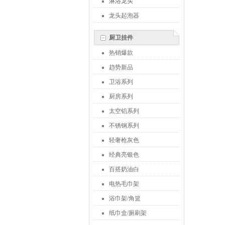
淋浴龙头
龙头起泡器
厨卫挂件
热销爆款
趋势新品
卫浴系列
厨房系列
太空铝系列
不锈钢系列
轻奢枪灰色
经典亮银色
百搭奶油白
电热毛巾架
浴巾架/角篮
纸巾盒/厕刷架