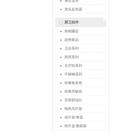
淋浴龙头
龙头起泡器
厨卫挂件
热销爆款
趋势新品
卫浴系列
厨房系列
太空铝系列
不锈钢系列
轻奢枪灰色
经典亮银色
百搭奶油白
电热毛巾架
浴巾架/角篮
纸巾盒/厕刷架