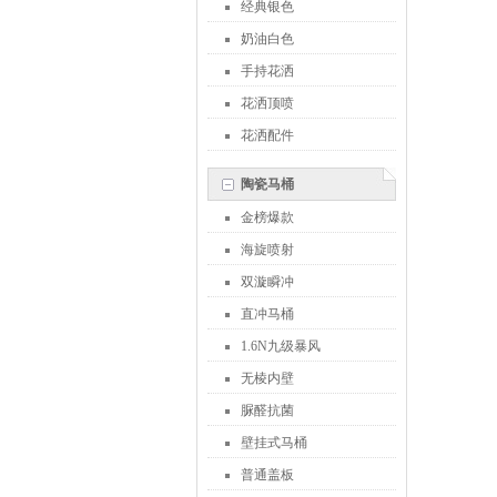
经典银色
奶油白色
手持花洒
花洒顶喷
花洒配件
陶瓷马桶
金榜爆款
海旋喷射
双漩瞬冲
直冲马桶
1.6N九级暴风
无棱内壁
脲醛抗菌
壁挂式马桶
普通盖板