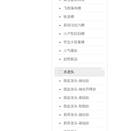
飞雨瀑布槽
轨道槽
易清洁抗污槽
小户型抗刮槽
窄边大容量槽
人气爆款
趋势新品
水龙头
面盆龙头-抽拉款
面盆龙头-抽拉升降款
面盆龙头-基础款
面盆龙头-智能款
厨房龙头-抽拉款
厨房龙头-基础款