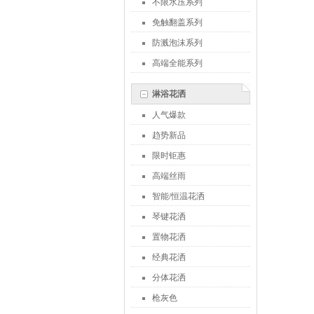
不限水压系列
免触翻盖系列
防溅泡沫系列
高端全能系列
淋浴花洒
人气爆款
趋势新品
限时钜惠
高端丝雨
智能/恒温花洒
琴键花洒
置物花洒
经典花洒
分体花洒
枪灰色