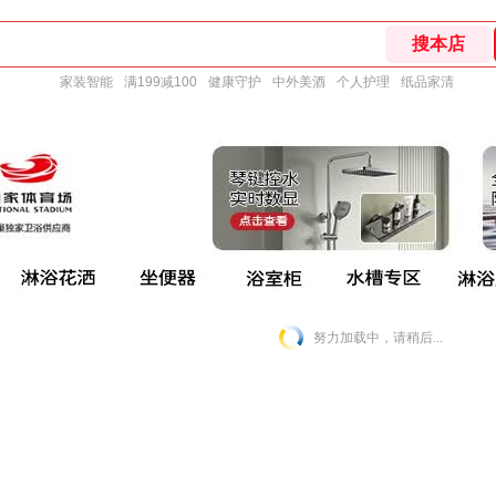
家装智能
满199减100
健康守护
中外美酒
个人护理
纸品家清
努力加载中，请稍后...