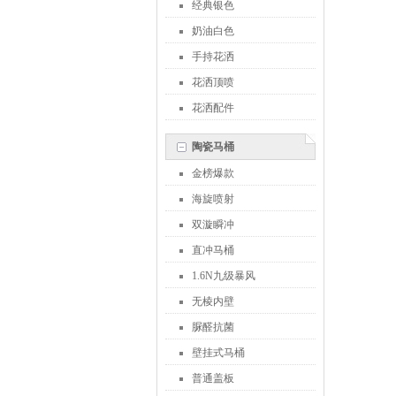
经典银色
奶油白色
手持花洒
花洒顶喷
花洒配件
陶瓷马桶
金榜爆款
海旋喷射
双漩瞬冲
直冲马桶
1.6N九级暴风
无棱内壁
脲醛抗菌
壁挂式马桶
普通盖板