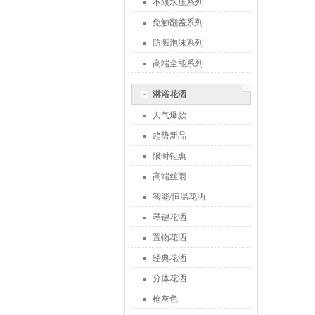
不限水压系列
免触翻盖系列
防溅泡沫系列
高端全能系列
淋浴花洒
人气爆款
趋势新品
限时钜惠
高端丝雨
智能/恒温花洒
琴键花洒
置物花洒
经典花洒
分体花洒
枪灰色