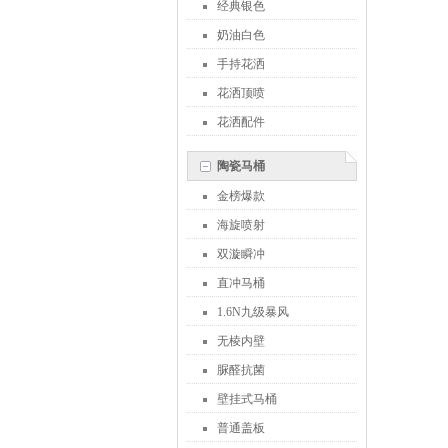
经典银色
奶油白色
手持花洒
花洒顶喷
花洒配件
陶瓷马桶
金榜爆款
海旋喷射
双漩瞬冲
直冲马桶
1.6N九级暴风
无棱内壁
脲醛抗菌
壁挂式马桶
普通盖板