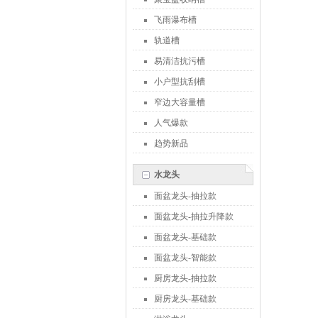
飞雨瀑布槽
轨道槽
易清洁抗污槽
小户型抗刮槽
窄边大容量槽
人气爆款
趋势新品
水龙头
面盆龙头-抽拉款
面盆龙头-抽拉升降款
面盆龙头-基础款
面盆龙头-智能款
厨房龙头-抽拉款
厨房龙头-基础款