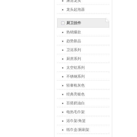
淋浴龙头
龙头起泡器
厨卫挂件
热销爆款
趋势新品
卫浴系列
厨房系列
太空铝系列
不锈钢系列
轻奢枪灰色
经典亮银色
百搭奶油白
电热毛巾架
浴巾架/角篮
纸巾盒/厕刷架