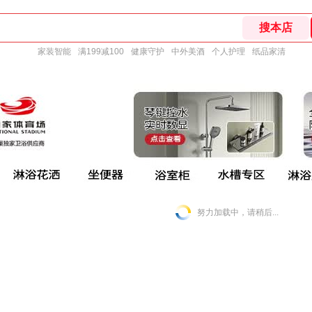
家装智能
满199减100
健康守护
中外美酒
个人护理
纸品家清
努力加载中，请稍后...