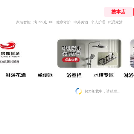
家装智能
满199减100
健康守护
中外美酒
个人护理
纸品家清
努力加载中，请稍后...