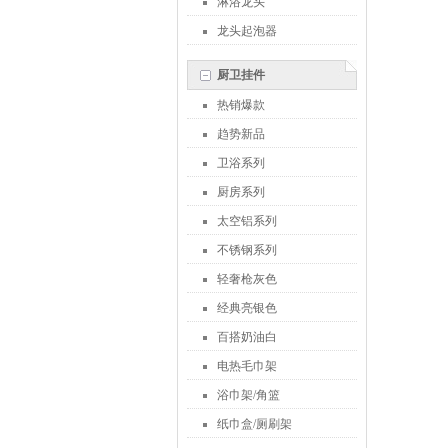
淋浴龙头
龙头起泡器
厨卫挂件
热销爆款
趋势新品
卫浴系列
厨房系列
太空铝系列
不锈钢系列
轻奢枪灰色
经典亮银色
百搭奶油白
电热毛巾架
浴巾架/角篮
纸巾盒/厕刷架