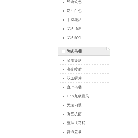
经典银色
奶油白色
手持花洒
花洒顶喷
花洒配件
陶瓷马桶
金榜爆款
海旋喷射
双漩瞬冲
直冲马桶
1.6N九级暴风
无棱内壁
脲醛抗菌
壁挂式马桶
普通盖板