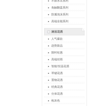
不限水压系列
免触翻盖系列
防溅泡沫系列
高端全能系列
淋浴花洒
人气爆款
趋势新品
限时钜惠
高端丝雨
智能/恒温花洒
琴键花洒
置物花洒
经典花洒
分体花洒
枪灰色