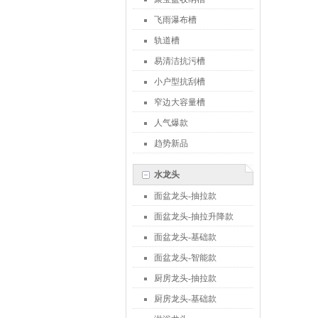
飞雨瀑布槽
轨道槽
易清洁抗污槽
小户型抗刮槽
窄边大容量槽
人气爆款
趋势新品
水龙头
面盆龙头-抽拉款
面盆龙头-抽拉升降款
面盆龙头-基础款
面盆龙头-智能款
厨房龙头-抽拉款
厨房龙头-基础款